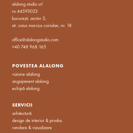
alalong studio srl
ro 44593023
bucurești, sector 5,
str. caius marcius coriolan, nr. 18
office@alalongstudio.com
+40 748 968 165
POVESTEA ALALONG
viziune alalong
angajament alalong
echipă alalong
SERVICII
arhitectură
design de interior & produs
randare & vizualizare