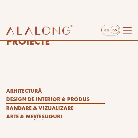
ro
en
răsfoiește câteva din proiectele noastre!
PROIECTE
ARHITECTURĂ
DESIGN DE INTERIOR & PRODUS
RANDARE & VIZUALIZARE
ARTE & MEȘTEȘUGURI