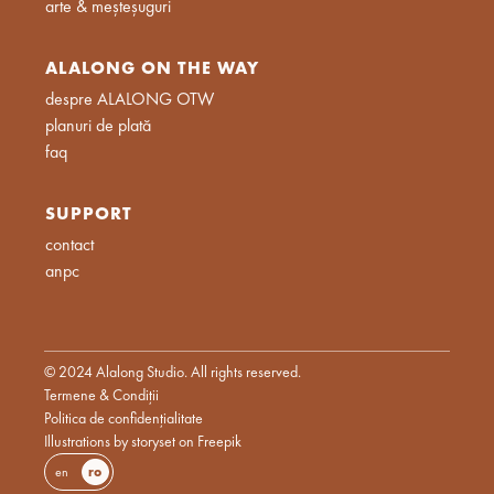
arte & meșteșuguri
ALALONG ON THE WAY
despre ALALONG OTW
planuri de plată
faq
SUPPORT
contact
anpc
© 2024 Alalong Studio. All rights reserved.
Termene & Condiții
Politica de confidențialitate
Illustrations by storyset on Freepik
en
ro