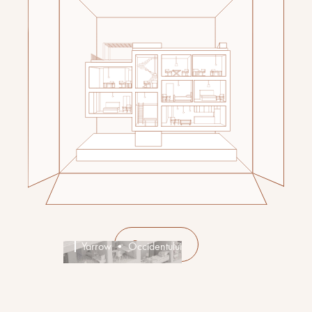
See more
Yarrow • Occidentului