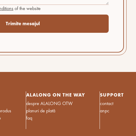
ditions
of the website
ALALONG ON THE WAY
SUPPORT
despre ALALONG OTW
contact
produs
planuri de plată
anpc
e
faq