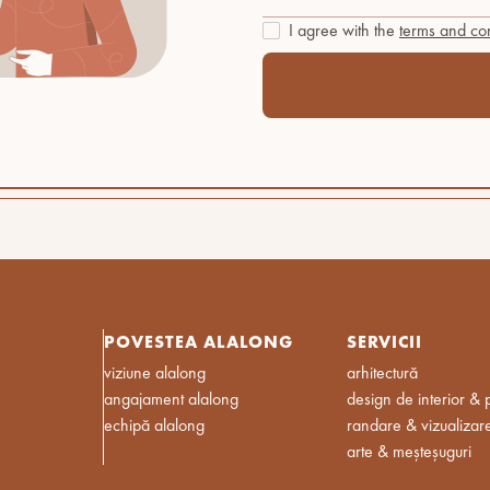
I agree with the
terms and con
POVESTEA ALALONG
SERVICII
viziune alalong
arhitectură
angajament alalong
design de interior & 
echipă alalong
randare & vizualizar
arte & meșteșuguri