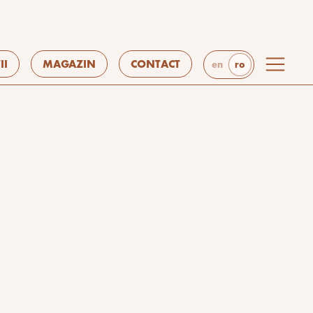
II
MAGAZIN
CONTACT
en
ro