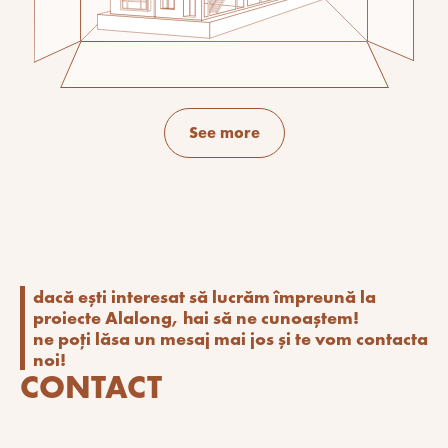
See more
dacă ești interesat să lucrăm împreună la
proiecte Alalong, hai să ne cunoaștem!
ne poți lăsa un mesaj mai jos și te vom contacta
noi!
CONTACT