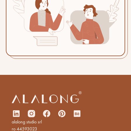
alalong studio srl
ro 44593023