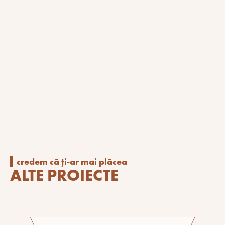
Fotografi • Ștefan Tuchilă, Laurian Ghinițoiu
credem că ți-ar mai plăcea
ALTE PROIECTE