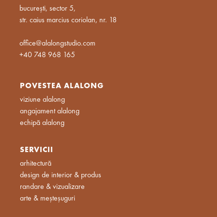
bucurești, sector 5,
str. caius marcius coriolan, nr. 18
office@alalongstudio.com
+40 748 968 165
POVESTEA ALALONG
viziune alalong
angajament alalong
echipă alalong
SERVICII
arhitectură
design de interior & produs
randare & vizualizare
arte & meșteșuguri