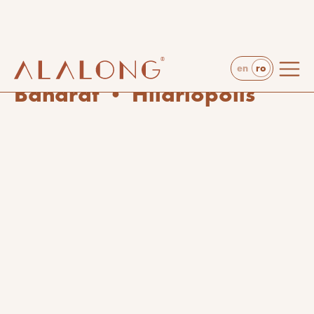
ro
en
proiecte
arts & crafts
Baharat • Hilariopolis