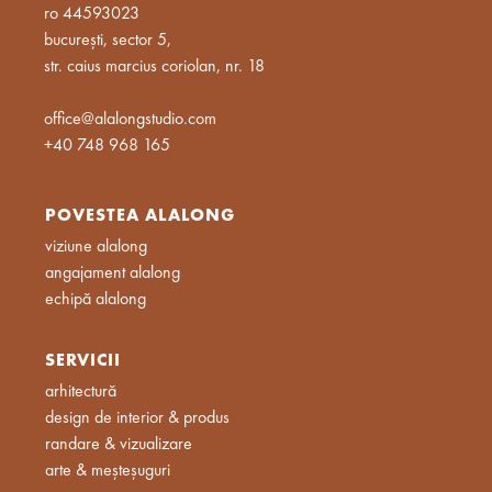
ro 44593023
bucurești, sector 5,
str. caius marcius coriolan, nr. 18
office@alalongstudio.com
+40 748 968 165
POVESTEA ALALONG
viziune alalong
angajament alalong
echipă alalong
SERVICII
arhitectură
design de interior & produs
randare & vizualizare
arte & meșteșuguri