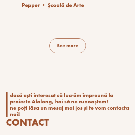
Pepper • Școală de Arte
See more
dacă ești interesat să lucrăm împreună la
proiecte Alalong, hai să ne cunoaștem!
ne poți lăsa un mesaj mai jos și te vom contacta
noi!
CONTACT