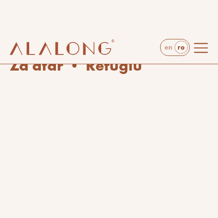
ro
en
proiecte
arhitectură
Za'atar • Refugiu